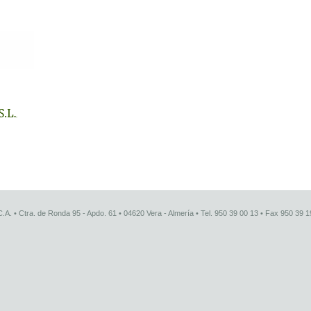
.A. • Ctra. de Ronda 95 - Apdo. 61 • 04620 Vera - Almería • Tel. 950 39 00 13 • Fax 950 39 1