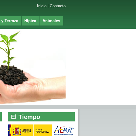
Inicio
|
Contacto
 y Terraza
Hípica
Animales
1971 - 2011
40 aniversario de La Veratense SCA
El Tiempo